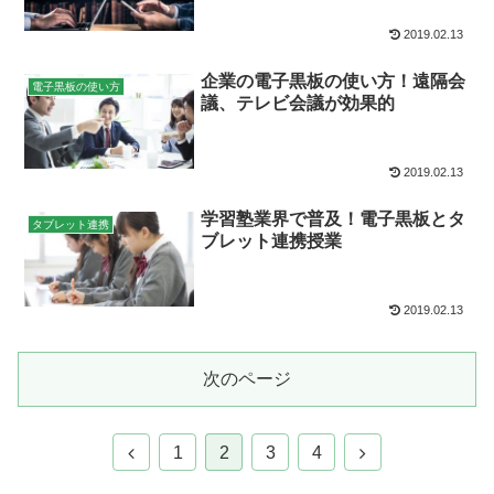
2019.02.13
企業の電子黒板の使い方！遠隔会
電子黒板の使い方
議、テレビ会議が効果的
2019.02.13
学習塾業界で普及！電子黒板とタ
タブレット連携
ブレット連携授業
2019.02.13
次のページ
1
2
3
4