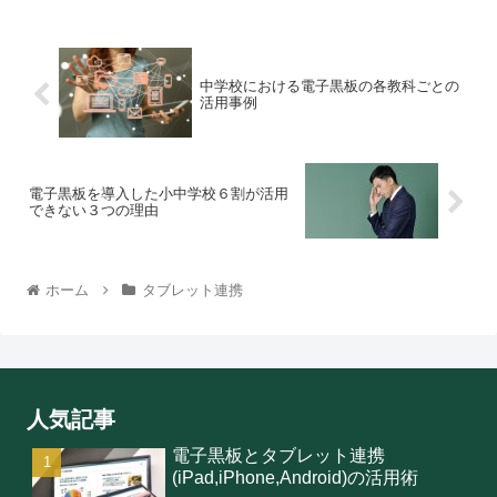
中学校における電子黒板の各教科ごとの
活用事例
電子黒板を導入した小中学校６割が活用
できない３つの理由
ホーム
タブレット連携
人気記事
電子黒板とタブレット連携
(iPad,iPhone,Android)の活用術