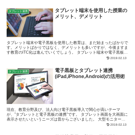
タブレット端末を使用した授業の
タブレット連携
メリット、デメリット
タブレット端末や電子黒板を使用した教育は、まだ始まったばかりで
す。メリットばかりではなく、デメリットも多いですが、今後ますま
す教育のITC化は進んでいくでしょう。 タブレット端末や電子黒板な
ど、電子機器を教育現場へ導入する傾向にありま...
2019.02.13
電子黒板とタブレット連携
タブレット連携
(iPad,iPhone,Android)の活用術
現在、教育分野及び、法人向け電子黒板導入で関心が高いテーマ
が、”タブレットと電子黒板の連携”です。 タブレット画面を大画面に
表示させたいというニーズは昔からございました。 大型モニターや
プロジェクターにタブレット画面を単に表示さ...
2019.02.13