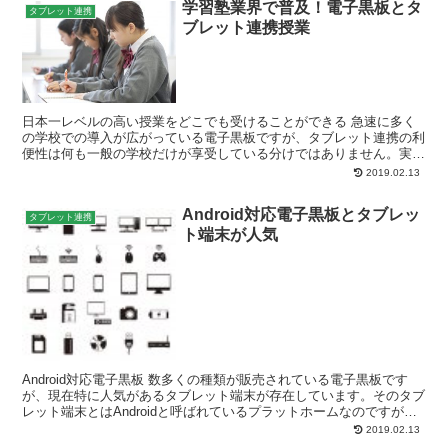
学習塾業界で普及！電子黒板とタ
タブレット連携
ブレット連携授業
日本一レベルの高い授業をどこでも受けることができる 急速に多く
の学校での導入が広がっている電子黒板ですが、タブレット連携の利
便性は何も一般の学校だけが享受している分けではありません。実は
日本には多く存在する学習塾や専門学校、外国語学校も積...
2019.02.13
Android対応電子黒板とタブレッ
タブレット連携
ト端末が人気
Android対応電子黒板 数多くの種類が販売されている電子黒板です
が、現在特に人気があるタブレット端末が存在しています。そのタブ
レット端末とはAndroidと呼ばれているプラットホームなのですが、
知っての通りにAndroidはスマートフ...
2019.02.13